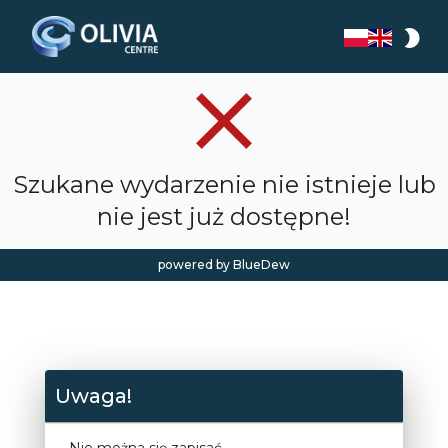
mode_night
clear
Szukane wydarzenie nie istnieje lub
nie jest już dostępne!
powered by BlueDew
Uwaga!