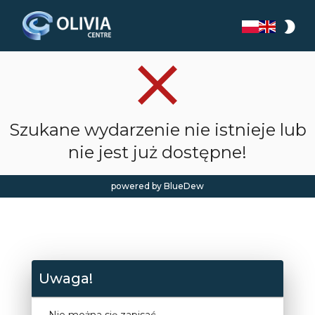
mode_night
clear
Szukane wydarzenie nie istnieje lub
nie jest już dostępne!
powered by BlueDew
Uwaga!