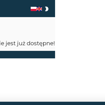
mode_night
e jest już dostępne!