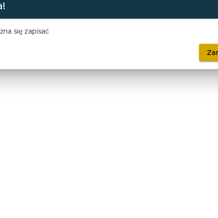
!
na się zapisać
Za