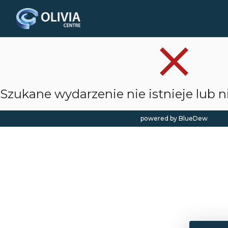
clear
Szukane wydarzenie nie istnieje lub ni
powered by BlueDew